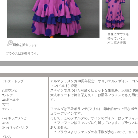
画像にマウスを
持っていくと
左に拡大表示
画像を拡大します
ブラウスは別売りです。
アルマフラメンカ10周年記念 オリジナルデザイン・コ
ドレス・トップ
ィン(ベルト) 登場！
スペインで見つけた可愛くビビットな生地を、大胆に印
丸首ワンピ
大人キュートで舞台栄え良く、お洒落フラメンカさん用
□シレナ
す。
□丸首ペルラ
□アラ
ファルダは三段ボランテ(フリル)、印象的かつ上品なボ
□マジャ
ュラーデザインです。
そして、このファルダのデザインのポイントはファフィン(
ハイネックワンピ
＊ファフィンはファルダに付属しています。ブラウスに
□POP
ありません。
□ハイネックペルラ
＊ブラウスよりファルダの在庫数が少ないので、セット
ドレス