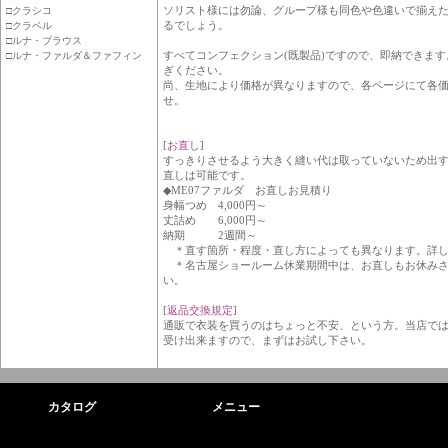
ソリスト様には勿論、グループ様も同色や色違いで揃え
□クラシコ
るでしょう。
□クラベル
□ルナ・ブラウス
すべてコンフェクション(既製品)ですので、即納できま
□ルナ・ファルダ＆ファフィン
ぎください。
尚、生地により価格が異なりますので、各ページにて各
せ。
[
お直し
]
すっきりさせるよう大きく縫い代は取っていないため出
直しは可能です。
◆ME07ファルダ お直しお見積り
身幅つめ 4,000円～
丈詰め 6,000円～
納期 2週間～
＊直す箇所・程度・直し方によっても異なります。詳し
＊名古屋ショールーム休業期間中は、お直しもお休みさ
い。
[
返品交換規定
]
通販で衣装を買うのはちょっと不安、という方。当店で
受け出来ますので、まずはお試し下さい。
カタログ
メニュー